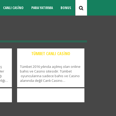
CANLI CASINO
PARA YATIRMA
BONUS
Eylül 19, 2017
TÜMBET CANLI CASINO
ış
Tümbet 2016 yılında açılmış olan online
Her
bahis ve Casino sitesidir. Tümbet
ğı
oyuncularına sadece bahis ve Casino
rliği…
alanında değil Canlı Casino…
READ MORE