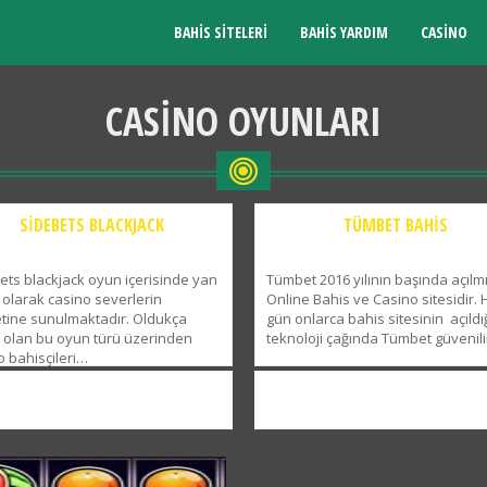
BAHIS SITELERI
BAHIS YARDIM
CASINO
CASINO OYUNLARI
18, 2018
Eylül 23, 2017
SIDEBETS BLACKJACK
TÜMBET BAHIS
ets blackjack oyun içerisinde yan
Tümbet 2016 yılının başında açılm
 olarak casino severlerin
Online Bahis ve Casino sitesidir. 
tine sunulmaktadır. Oldukça
gün onlarca bahis sitesinin açıldı
i olan bu oyun türü üzerinden
teknoloji çağında Tümbet güvenili
o bahisçileri…
READ MORE
READ MORE