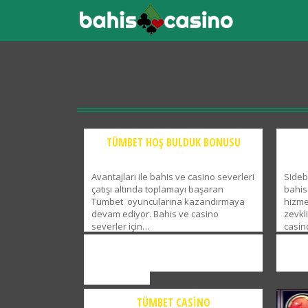
Eylül 20, 2020
Ocak 
TÜMBET HOŞ BULDUK BONUSU
Avantajları ile bahis ve casino severleri
Sideb
çatışı altında toplamayı başaran
bahis
Tümbet oyuncularına kazandırmaya
hizme
devam ediyor. Bahis ve casino
zevkl
severler için…
casin
READ MORE
Eylül 18, 2017
TÜMBET CASINO