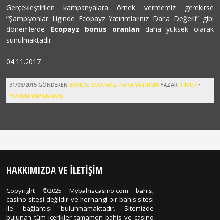
Gerçekleştirilen kampanyalara örnek vermemiz gerekirse
”Şampiyonlar Liginde Ecopayz Yatırımlarınız Daha Değerli” gibi
dönemlerde
Ecopayz bonus oranları
daha yüksek olarak
sunulmaktadır.
04.11.2017
31/08/2015
GÖNDEREN
BONUS
,
ECOPAYZ
,
PARA YATIRMA
YAZAR
TIMUR
•
YORUM YAPILMAMIŞ
HAKKIMIZDA VE İLETIŞIM
Copyright ©2025 Mybahiscasino.com bahis,
casino sitesi değildir ve herhangi bir bahis sitesi
ile bağlantısı bulunmamaktadır. Sitemizde
bulunan tüm içerikler tamamen bahis ve casino