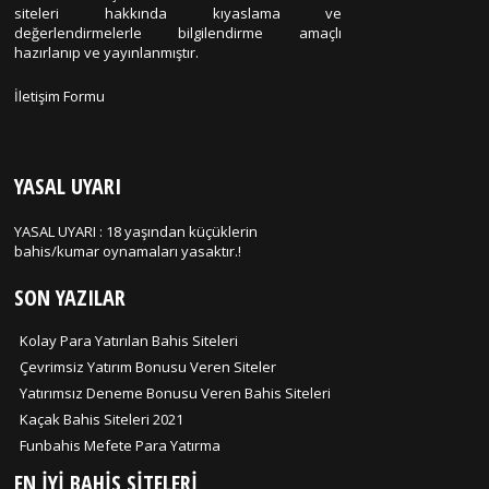
siteleri hakkında kıyaslama ve
değerlendirmelerle bilgilendirme amaçlı
hazırlanıp ve yayınlanmıştır.
İletişim Formu
YASAL UYARI
YASAL UYARI : 18 yaşından küçüklerin
bahis/kumar oynamaları yasaktır.!
SON YAZILAR
Kolay Para Yatırılan Bahis Siteleri
Çevrimsiz Yatırım Bonusu Veren Siteler
Yatırımsız Deneme Bonusu Veren Bahis Siteleri
Kaçak Bahis Siteleri 2021
Funbahis Mefete Para Yatırma
EN İYI BAHIS SITELERI